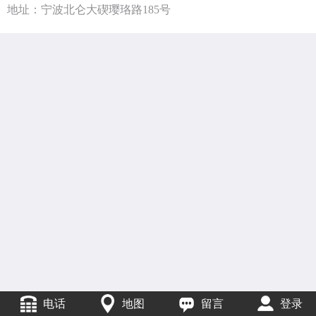
地址：宁波北仑大碶璎珞路185号
电话
地图
留言
登录